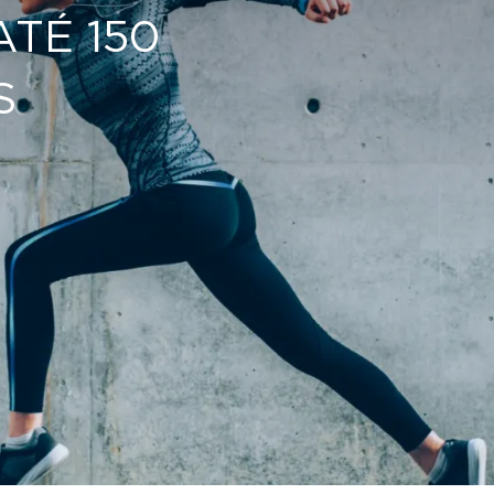
ATÉ 150
S