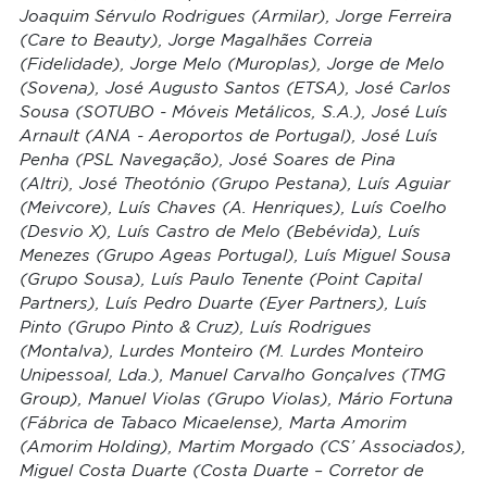
Joaquim Sérvulo Rodrigues (Armilar), Jorge Ferreira
(Care to Beauty), Jorge Magalhães Correia
(Fidelidade), Jorge Melo (Muroplas), Jorge de Melo
(Sovena), José Augusto Santos (ETSA),
José Carlos
Sousa (SOTUBO - Móveis Metálicos, S.A.),
José Luís
Arnault (ANA - Aeroportos de Portugal), José Luís
Penha (PSL Navegação), José Soares de Pina
(Altri),
José Theotónio (Grupo Pestana), Luís Aguiar
(Meivcore), Luís Chaves (A. Henriques), Luís Coelho
(Desvio X), Luís Castro de Melo (Bebévida), Luís
Menezes (Grupo Ageas Portugal), Luís Miguel Sousa
(Grupo Sousa), Luís Paulo Tenente (Point Capital
Partners), Luís Pedro Duarte (Eyer Partners), Luís
Pinto (Grupo Pinto & Cruz), Luís Rodrigues
(Montalva), Lurdes Monteiro (M. Lurdes Monteiro
Unipessoal, Lda.), Manuel Carvalho Gonçalves (TMG
Group), Manuel Violas (Grupo Violas), Mário Fortuna
(Fábrica de Tabaco Micaelense), Marta Amorim
(Amorim Holding), Martim Morgado (CS’ Associados),
Miguel Costa Duarte (Costa Duarte – Corretor de