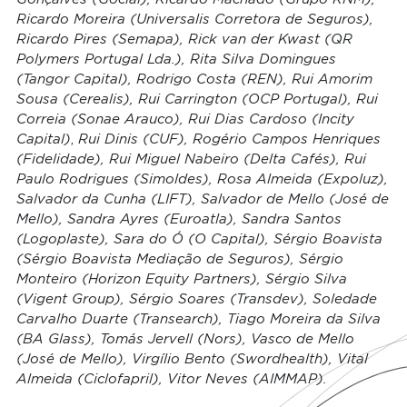
Ricardo Moreira (Universalis Corretora de Seguros),
Ricardo Pires (Semapa), Rick van der Kwast (QR
Polymers Portugal Lda.), Rita Silva Domingues
(Tangor Capital), Rodrigo Costa (REN), Rui Amorim
Sousa (Cerealis), Rui Carrington (OCP Portugal), Rui
Correia (Sonae Arauco), Rui Dias Cardoso (Incity
,
Capital)
Rui Dinis (CUF), Rogério Campos Henriques
(Fidelidade), Rui Miguel Nabeiro (Delta Cafés), Rui
Paulo Rodrigues (Simoldes), Rosa Almeida (Expoluz),
Salvador da Cunha (LIFT), Salvador de Mello (José de
Mello), Sandra Ayres (Euroatla), Sandra Santos
(Logoplaste), Sara do Ó (O Capital), Sérgio Boavista
(Sérgio Boavista Mediação de Seguros), Sérgio
Monteiro (Horizon Equity Partners), Sérgio Silva
(Vigent Group), Sérgio Soares (Transdev), Soledade
Carvalho Duarte (Transearch), Tiago Moreira da Silva
(BA Glass), Tomás Jervell (Nors), Vasco de Mello
(José de Mello), Virgílio Bento (Swordhealth), Vital
Almeida (Ciclofapril), Vitor Neves (AIMMAP).