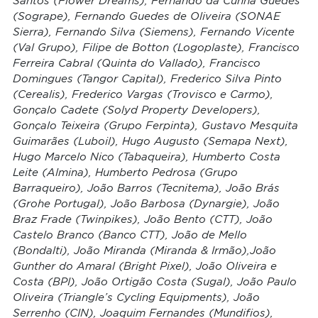
Santos (Flower Dreams), Fernando da Cunha Guedes
(Sogrape), Fernando Guedes de Oliveira (SONAE
Sierra), Fernando Silva (Siemens), Fernando Vicente
(Val Grupo), Filipe de Botton (Logoplaste), Francisco
Ferreira Cabral (Quinta do Vallado), Francisco
Domingues (Tangor Capital), Frederico Silva Pinto
(Cerealis), Frederico Vargas (Trovisco e Carmo),
Gonçalo Cadete (Solyd Property Developers),
Gonçalo Teixeira (Grupo Ferpinta), Gustavo Mesquita
Guimarães (Luboil), Hugo Augusto (Semapa Next),
Hugo Marcelo Nico (Tabaqueira), Humberto Costa
Leite (Almina), Humberto Pedrosa (Grupo
Barraqueiro), João Barros (Tecnitema), João Brás
(Grohe Portugal), João Barbosa (Dynargie), João
Braz Frade (Twinpikes), João Bento (CTT), João
Castelo Branco (Banco CTT), João de Mello
(Bondalti), João Miranda (Miranda & Irmão),João
Gunther do Amaral (Bright Pixel), João Oliveira e
Costa (BPI), João Ortigão Costa (Sugal), João Paulo
Oliveira (Triangle’s Cycling Equipments), João
Serrenho (CIN), Joaquim Fernandes (Mundifios),