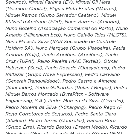
Seguros), Miguel Farinha (EY), Miguel Gil Mata
(Prismore Capital), Miguel Mota Freitas (Worten),
Miguel Ramos (Grupo Salvador Caetano), Miguel
Stilwell d'Andrade (EDP), Nuno Barroca (Amorim),
Nuno Botelho (Associação Comercial do Porto), Nuno
Amado (Millennium bcp), Nuno Galvão Teles (MLGTS),
Nuno Macedo Silva (RAR Sociedade de Controle
Holding SA), Nuno Marques (Grupo Visabeira), Paula
Amorim (Galp), Paulo Apolónia (Apolónia), Paulo
Cruz (TUPAI), Paulo Pereira (AAC Têxteis), Otmar
Hubscher (Secil), Paulo Rosado (Outsystems), Pedro
Baltazar (Grupo Nova Expressão), Pedro Carvalho
(Generali Tranquilidade), Pedro Castro e Almeida
(Santander), Pedro Galhardas (Roland Berger), Pedro
Miguel Barros Morgado (BytePitch - Software
),
Engineering, S.A.
Pedro Moreira da Silva (Cerealis),
Pedro Moreira da Silva (I-Charging), Pedro Rego (F.
Rego Corretores de Seguros), Pedro Santa Clara
(Shaken), Pedro Torres (Controlar), Ramiro Brito
(Grupo Érre), Ricardo Bastos (Dream Media), Ricardo
Gonçalves (Gocial), Ricardo Machado (Grupo RNM),