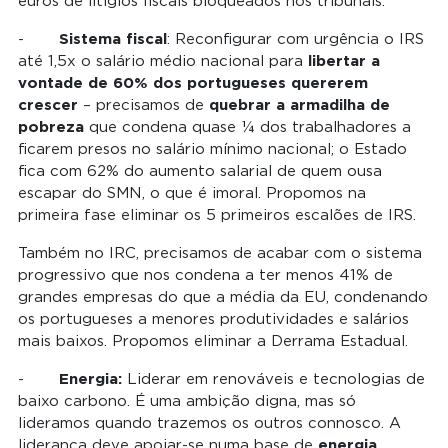
euros de litígios fiscais bloqueados nos tribunais.
-
: Reconfigurar com urgência o IRS
Sistema fiscal
até 1,5x o salário médio nacional para
libertar a
vontade de 60% dos portugueses quererem
– precisamos de
crescer
quebrar a armadilha de
que condena quase ¼ dos trabalhadores a
pobreza
ficarem presos no salário mínimo nacional; o Estado
fica com 62% do aumento salarial de quem ousa
escapar do SMN, o que é imoral. Propomos na
primeira fase eliminar os 5 primeiros escalões de IRS.
Também no IRC, precisamos de acabar com o sistema
progressivo que nos condena a ter menos 41% de
grandes empresas do que a média da EU, condenando
os portugueses a menores produtividades e salários
mais baixos. Propomos eliminar a Derrama Estadual.
-
Liderar em renováveis e tecnologias de
Energia:
baixo carbono. É uma ambição digna, mas só
lideramos quando trazemos os outros connosco. A
liderança deve apoiar-se numa base de
energia