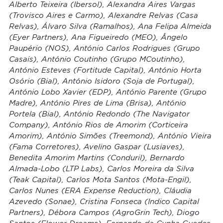
Alberto Teixeira (Ibersol), Alexandra Aires Vargas
(Trovisco Aires e Carmo), Alexandre Relvas (Casa
Relvas), Álvaro Silva (Ramalhos), Ana Felipa Almeida
(Eyer Partners), Ana Figueiredo (MEO), Ângelo
Paupério (NOS), António Carlos Rodrigues (Grupo
Casais), António Coutinho (Grupo MCoutinho),
António Esteves (Fortitude Capital), António Horta
Osório (Bial), António Isidoro (Soja de Portugal),
António Lobo Xavier (EDP), António Parente (Grupo
Madre), António Pires de Lima (Brisa), António
Portela (Bial), António Redondo (The Navigator
Company), António Rios de Amorim (Corticeira
Amorim), António Simões (Treemond), António Vieira
(Fama Corretores), Avelino Gaspar (Lusiaves),
Benedita Amorim Martins (Conduril), Bernardo
Almada-Lobo (LTP Labs), Carlos Moreira da Silva
(Teak Capital), Carlos Mota Santos (Mota-Engil),
Carlos Nunes (ERA Expense Reduction), Cláudia
Azevedo (Sonae), Cristina Fonseca (Indico Capital
Partners), Débora Campos (AgroGrin Tech), Diogo